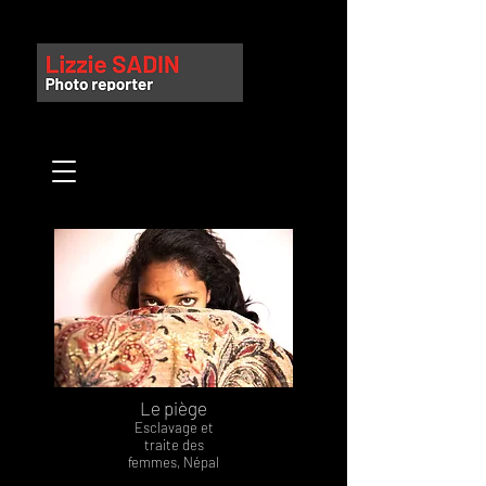
Le piège
Esclavage et
traite des
femmes, Népal