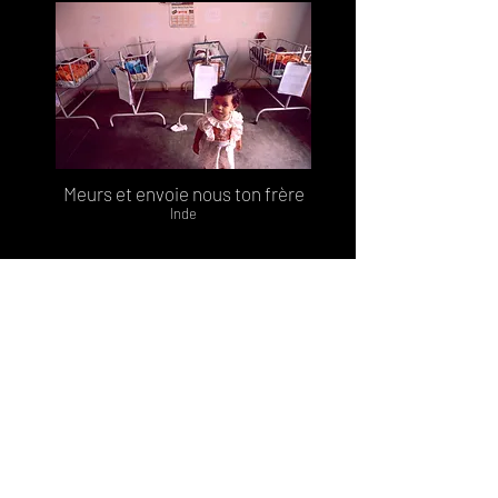
Meurs et envoie nous ton frère
Inde
Tourisme sexuel des mineurs