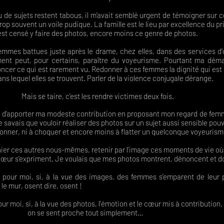
 sujets restent tabous, il m’avait semblé urgent de témoigner sur c
rop souvent un voile pudique. La famille est le lieu par excellence du pr
t censé y faire des photos, encore moins ce genre de photos.
mes battues juste après le drame, chez elles, dans des services d’
ment peut, pour certains, paraître du voyeurisme. Pourtant ma dé
oncer ce qui est rarement vu. Redonner à ces femmes la dignité qui est 
ns lequel elles se trouvent. Parler de la violence conjugale dérange.
 c’est les rendre victimes deux fois.
in d’apporter ma modeste contribution en proposant mon regard de fe
 savais que vouloir réaliser des photos sur un sujet aussi sensible pou
tonner, ni à choquer et encore moins à flatter un quelconque voyeurism
er ces autres nous-mêmes, retenir par l’image ces moments de vie où l
e cœur s’expriment. Je voulais que mes photos montrent, dénoncent et do
ur moi, si, à la vue des images, des femmes s’emparent de leur pa
le mur, osent dire, osent !
 moi, si, à la vue des photos, l’émotion et le cœur mis à contribution,
proche tout simplement…