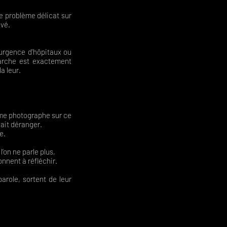
e problème délicat sur
ivé.
urgence d’hôpitaux ou
marche est exactement
la leur.
mme photographe sur ce
vait déranger.
e.
’on ne parle plus,
nnent à réfléchir.
role, sortent de leur