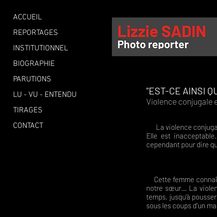
ACCUEIL
REPORTAGES
INSTITUTIONNEL
BIOGRAPHIE
PARUTIONS
"EST-CE AINSI Q
LU - VU - ENTENDU
Violence conjugale
TIRAGES
CONTACT
La violence conjugale 
Elle est inacceptable
cependant pour dire qu
Soit une
Cette femme connaît s
notre sœur… La violen
temps, jusqu’à pousser
sous les coups d’un mar
Une tous l