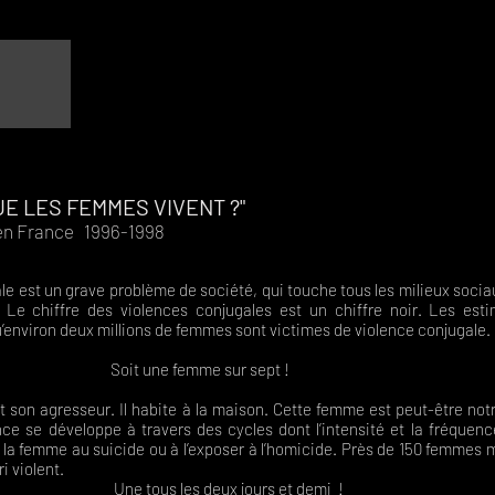
UE LES FEMMES VIVENT ?"
 en France 1996-1998
est un grave problème de société, qui touche tous les milieux sociaux
. Le chiffre des violences conjugales est un chiffre noir. Les esti
’environ deux millions de femmes sont victimes de violence conjugale.
 femme sur sept !
on agresseur. Il habite à la maison. Cette femme est peut-être notr
ce se développe à travers des cycles dont l’intensité et la fréquen
 la femme au suicide ou à l’exposer à l’homicide. Près de 150 femme
i violent.
es deux jours et demi !