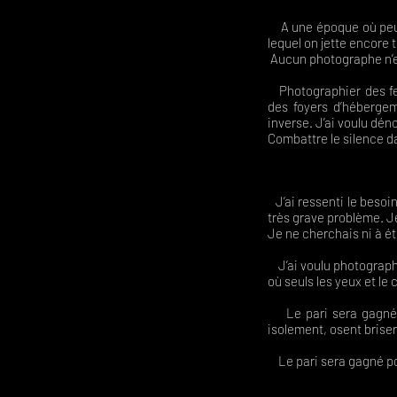
A une époque où peu de
lequel on jette encore t
Aucun photographe n’es
Photographier des fem
des foyers d’héberge
inverse. J’ai voulu dén
Combattre le silence da
Mais se taire,
J’ai ressenti le beso
très grave problème. Je
Je ne cherchais ni à é
J’ai voulu photographi
où seuls les yeux et l
Le pari sera gagné po
isolement, osent briser 
Le pari sera gagné pour
on se sent 